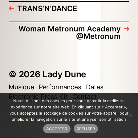
TRANS’N’DANCE
Woman Metronum Academy
@Metronum
© 2026 Lady Dune
Musique
Performances
Dates
Electronic Press Kit
Contact
Nous utilisons des cookies pour vous garantir la meilleure
expérience sur notre site web. En cliquant sur « Accepter »,
vous acceptez le stockage de cookies sur votre appareil pour
améliorer la navigation sur le site et analyser son utilisation
ACCEPTER
REFUSER